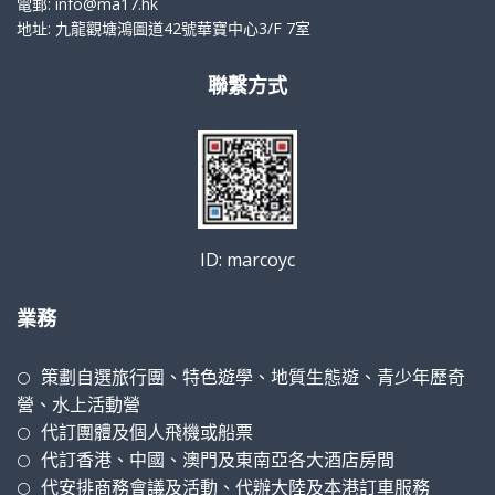
電郵: info@ma17.hk
地址: 九龍觀塘鴻圖道42號華寶中心3/F 7室
聯繫方式
ID: marcoyc
業務
策劃自選旅行團、特色遊學、地質生態遊、青少年歷奇
⚪
營、水上活動營
代訂團體及個人飛機或船票
⚪
代訂香港、中國、澳門及東南亞各大酒店房間
⚪
代安排商務會議及活動、代辦大陸及本港訂車服務
⚪